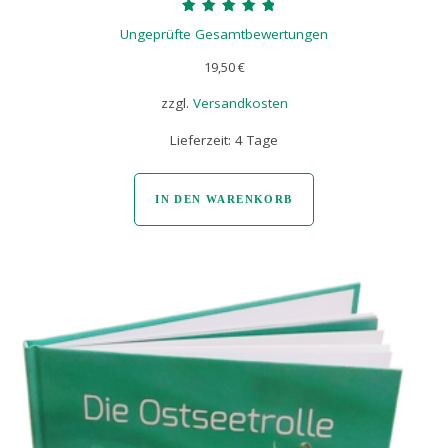
Bewertet mit
Ungeprüfte Gesamtbewertungen
5.00
von 5
19,50
€
zzgl.
Versandkosten
Lieferzeit:
4 Tage
IN DEN WARENKORB