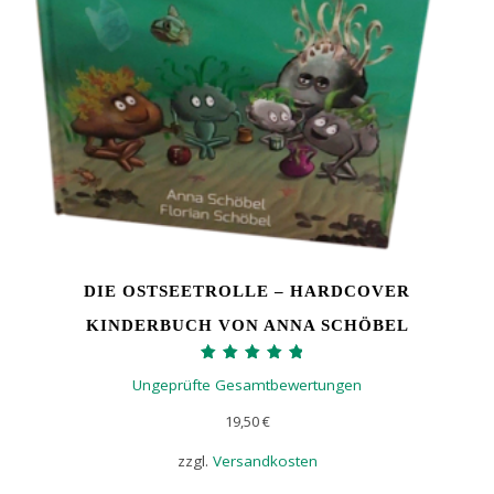
DIE OSTSEETROLLE – HARDCOVER
KINDERBUCH VON ANNA SCHÖBEL
Bewertet mit
Ungeprüfte Gesamtbewertungen
5.00
von 5
19,50
€
zzgl.
Versandkosten